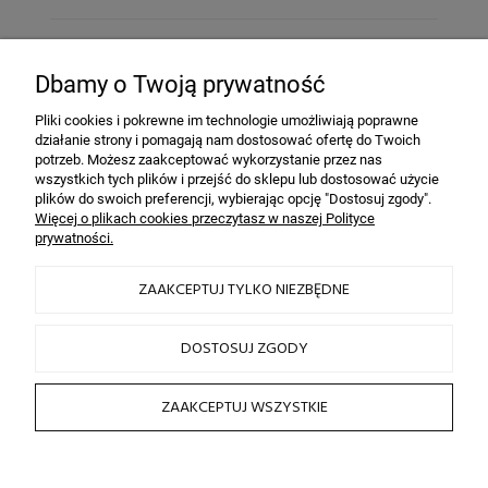
Bezpieczeństwo
dzięki szyfrowaniu SSL
Dbamy o Twoją prywatność
Pliki cookies i pokrewne im technologie umożliwiają poprawne
działanie strony i pomagają nam dostosować ofertę do Twoich
INFORMACJE
potrzeb. Możesz zaakceptować wykorzystanie przez nas
wszystkich tych plików i przejść do sklepu lub dostosować użycie
plików do swoich preferencji, wybierając opcję "Dostosuj zgody".
OBSŁUGA KLIENTA
Więcej o plikach cookies przeczytasz w naszej Polityce
prywatności.
HAIRLOOK
ZAAKCEPTUJ TYLKO NIEZBĘDNE
SOCIAL MEDIA
DOSTOSUJ ZGODY
ZAAKCEPTUJ WSZYSTKIE
2026 © by sklep fryzjerski HAIRLOOK
Sklep internetowy Shoper.pl