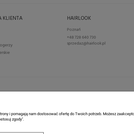
 KLIENTA
HAIRLOOK
Poznań
+48 728 640 730
sprzedaz@hairlook.pl
blogerzy
erskie
 strony i pomagają nam dostosować ofertę do Twoich potrzeb. Możesz zaakcepto
stosuj zgody".