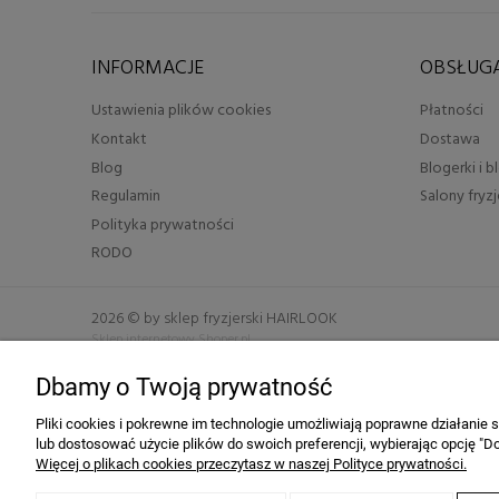
INFORMACJE
OBSŁUGA
Ustawienia plików cookies
Płatności
Kontakt
Dostawa
Blog
Blogerki i 
Regulamin
Salony fryzj
Polityka prywatności
RODO
2026 © by sklep fryzjerski HAIRLOOK
Sklep internetowy Shoper.pl
Dbamy o Twoją prywatność
window.customerPrivacy.onMarketingConsentGranted(function () {
})
Pliki cookies i pokrewne im technologie umożliwiają poprawne działanie
lub dostosować użycie plików do swoich preferencji, wybierając opcję "Do
Więcej o plikach cookies przeczytasz w naszej Polityce prywatności.