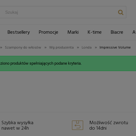
Bestsellery
Promocje
Marki
K-time
Biacre
A
»
»
»
»
Szampony do włosów
Wg producenta
Londa
Impressive Volume
eziono produktów spełniających podane kryteria.
Szybka wysyłka
Możliwość zwrotu
nawet w 24h
do 14dni