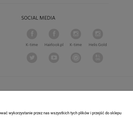
SOCIAL MEDIA
K-time
Hairlook.pl
K-time
Helis Gold
wać wykorzystanie przez nas wszystkich tych plików i przejść do sklepu