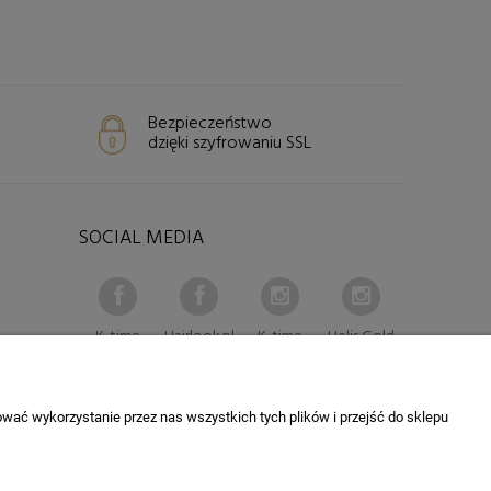
Bezpieczeństwo
dzięki szyfrowaniu SSL
SOCIAL MEDIA
K-time
Hairlook.pl
K-time
Helis Gold
wać wykorzystanie przez nas wszystkich tych plików i przejść do sklepu