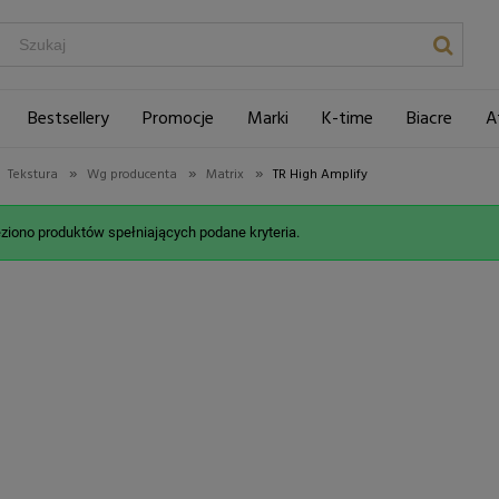
Bestsellery
Promocje
Marki
K-time
Biacre
A
»
»
»
Tekstura
Wg producenta
Matrix
TR High Amplify
eziono produktów spełniających podane kryteria.