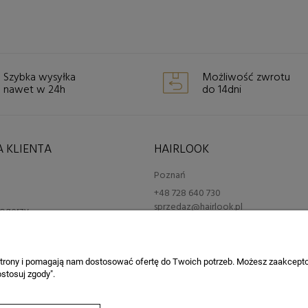
Szybka wysyłka
Możliwość zwrotu
nawet w 24h
do 14dni
 KLIENTA
HAIRLOOK
Poznań
+48 728 640 730
sprzedaz@hairlook.pl
blogerzy
erskie
 strony i pomagają nam dostosować ofertę do Twoich potrzeb. Możesz zaakcepto
stosuj zgody".