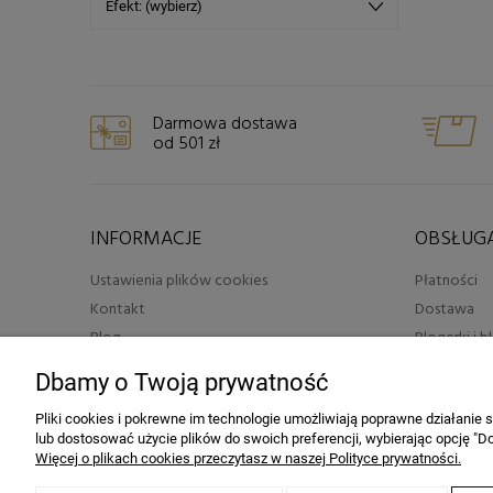
Efekt: (wybierz)
Darmowa dostawa
od 501 zł
INFORMACJE
OBSŁUGA
Ustawienia plików cookies
Płatności
Kontakt
Dostawa
Blog
Blogerki i 
Regulamin
Salony fryzj
Dbamy o Twoją prywatność
Polityka prywatności
RODO
Pliki cookies i pokrewne im technologie umożliwiają poprawne działanie
lub dostosować użycie plików do swoich preferencji, wybierając opcję "Do
Więcej o plikach cookies przeczytasz w naszej Polityce prywatności.
2026 © by sklep fryzjerski HAIRLOOK