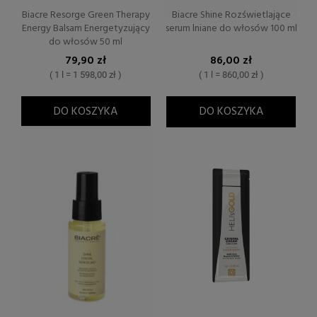
Biacre Resorge Green Therapy
Biacre Shine Rozświetlające
Energy Balsam Energetyzujący
serum lniane do włosów 100 ml
do włosów 50 ml
79,90 zł
86,00 zł
( 1 l = 1 598,00 zł )
( 1 l = 860,00 zł )
DO KOSZYKA
DO KOSZYKA