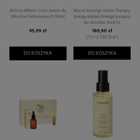
Atricos Milano Color Serum do
Biacre Resorge Green Therapy
Włosów Farbowanych 150ml
Energy Balsam Energetyzujący
do włosów 10x8 ml
95,99 zł
169,90 zł
( 1 l = 2 123,75 zł )
DO KOSZYKA
DO KOSZYKA