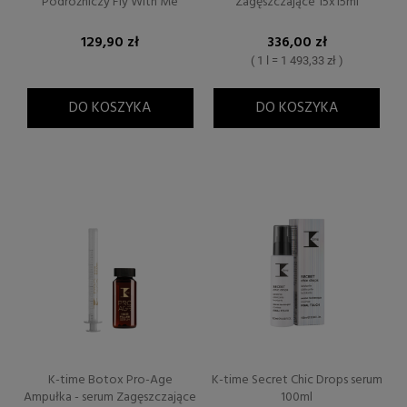
Podróżniczy Fly With Me
Zagęszczające 15x15ml
129,90 zł
336,00 zł
( 1 l = 1 493,33 zł )
DO KOSZYKA
DO KOSZYKA
K-time Botox Pro-Age
K-time Secret Chic Drops serum
Ampułka - serum Zagęszczające
100ml