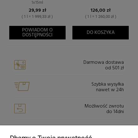
1x15ml
29,99 zł
126,00 zł
( 1 l = 1 999,33 zł )
( 1 l = 1 260,00 zł )
POWIADOM O
DO KOSZYKA
DOSTĘPNOŚCI
Darmowa dostawa
od 501 zł
Szybka wysyłka
nawet w 24h
Możliwość zwrotu
do 14dni
Bezpieczeństwo
dzięki szyfrowaniu SSL