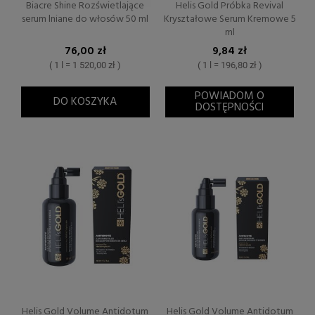
Biacre Shine Rozświetlające
Helis Gold Próbka Revival
serum lniane do włosów 50 ml
Kryształowe Serum Kremowe 5
ml
76,00 zł
9,84 zł
( 1 l = 1 520,00 zł )
( 1 l = 196,80 zł )
POWIADOM O
DO KOSZYKA
DOSTĘPNOŚCI
Helis Gold Volume Antidotum
Helis Gold Volume Antidotum