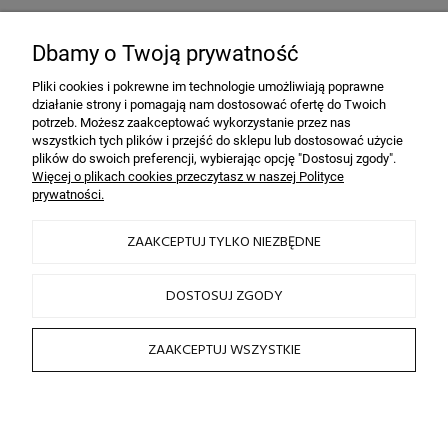
Bezpieczeństwo
dzięki szyfrowaniu SSL
Dbamy o Twoją prywatność
Pliki cookies i pokrewne im technologie umożliwiają poprawne
działanie strony i pomagają nam dostosować ofertę do Twoich
INFORMACJE
potrzeb. Możesz zaakceptować wykorzystanie przez nas
wszystkich tych plików i przejść do sklepu lub dostosować użycie
plików do swoich preferencji, wybierając opcję "Dostosuj zgody".
OBSŁUGA KLIENTA
Więcej o plikach cookies przeczytasz w naszej Polityce
prywatności.
HAIRLOOK
ZAAKCEPTUJ TYLKO NIEZBĘDNE
SOCIAL MEDIA
DOSTOSUJ ZGODY
ZAAKCEPTUJ WSZYSTKIE
2026 © by sklep fryzjerski HAIRLOOK
Sklep internetowy Shoper.pl
POKAŻ PEŁNĄ WERSJĘ STRONY