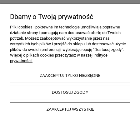
Bezpieczeństwo
dzięki szyfrowaniu SSL
Dbamy o Twoją prywatność
Pliki cookies i pokrewne im technologie umożliwiają poprawne
działanie strony i pomagają nam dostosować ofertę do Twoich
INFORMACJE
potrzeb. Możesz zaakceptować wykorzystanie przez nas
wszystkich tych plików i przejść do sklepu lub dostosować użycie
plików do swoich preferencji, wybierając opcję "Dostosuj zgody".
OBSŁUGA KLIENTA
Więcej o plikach cookies przeczytasz w naszej Polityce
prywatności.
HAIRLOOK
ZAAKCEPTUJ TYLKO NIEZBĘDNE
SOCIAL MEDIA
DOSTOSUJ ZGODY
ZAAKCEPTUJ WSZYSTKIE
2026 © by sklep fryzjerski HAIRLOOK
Sklep internetowy Shoper.pl
POKAŻ PEŁNĄ WERSJĘ STRONY