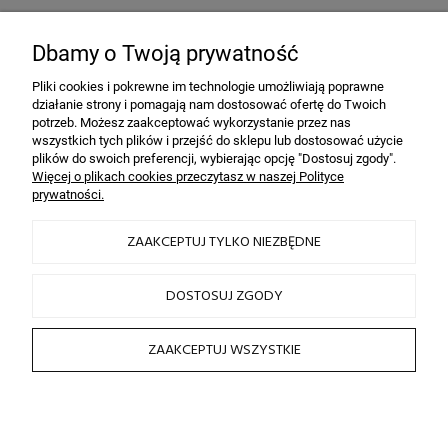
Bezpieczeństwo
dzięki szyfrowaniu SSL
Dbamy o Twoją prywatność
Pliki cookies i pokrewne im technologie umożliwiają poprawne
działanie strony i pomagają nam dostosować ofertę do Twoich
INFORMACJE
potrzeb. Możesz zaakceptować wykorzystanie przez nas
wszystkich tych plików i przejść do sklepu lub dostosować użycie
plików do swoich preferencji, wybierając opcję "Dostosuj zgody".
OBSŁUGA KLIENTA
Więcej o plikach cookies przeczytasz w naszej Polityce
prywatności.
HAIRLOOK
ZAAKCEPTUJ TYLKO NIEZBĘDNE
SOCIAL MEDIA
DOSTOSUJ ZGODY
ZAAKCEPTUJ WSZYSTKIE
2026 © by sklep fryzjerski HAIRLOOK
Sklep internetowy Shoper.pl
POKAŻ PEŁNĄ WERSJĘ STRONY