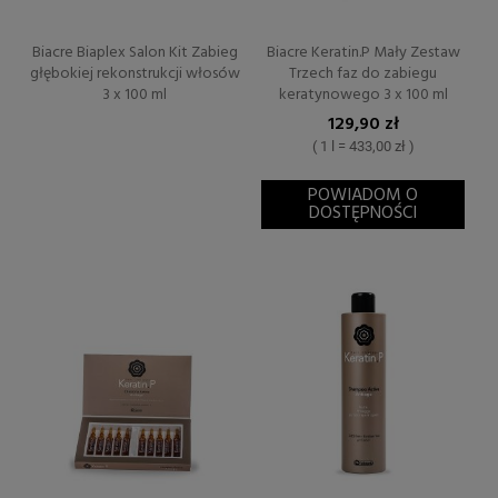
Biacre Biaplex Salon Kit Zabieg
Biacre Keratin.P Mały Zestaw
głębokiej rekonstrukcji włosów
Trzech faz do zabiegu
3 x 100 ml
keratynowego 3 x 100 ml
129,90 zł
( 1 l = 433,00 zł )
POWIADOM O
DOSTĘPNOŚCI