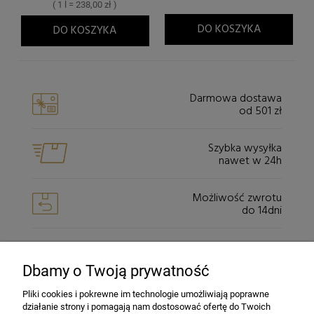
( 1 l = 238,00 zł )
DO KOSZYKA
DO KOSZYKA
Darmowa dostawa
od 501 zł
Szybka wysyłka
nawet w 24h
Możliwość zwrotu
do 14dni
Bezpieczeństwo
dzięki szyfrowaniu SSL
Dbamy o Twoją prywatność
Pliki cookies i pokrewne im technologie umożliwiają poprawne
działanie strony i pomagają nam dostosować ofertę do Twoich