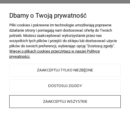
Bezpieczeństwo
dzięki szyfrowaniu SSL
Dbamy o Twoją prywatność
Pliki cookies i pokrewne im technologie umożliwiają poprawne
działanie strony i pomagają nam dostosować ofertę do Twoich
INFORMACJE
potrzeb. Możesz zaakceptować wykorzystanie przez nas
wszystkich tych plików i przejść do sklepu lub dostosować użycie
plików do swoich preferencji, wybierając opcję "Dostosuj zgody".
OBSŁUGA KLIENTA
Więcej o plikach cookies przeczytasz w naszej Polityce
prywatności.
HAIRLOOK
ZAAKCEPTUJ TYLKO NIEZBĘDNE
SOCIAL MEDIA
DOSTOSUJ ZGODY
ZAAKCEPTUJ WSZYSTKIE
2026 © by sklep fryzjerski HAIRLOOK
Sklep internetowy Shoper.pl
POKAŻ PEŁNĄ WERSJĘ STRONY