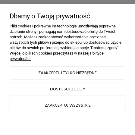
Bezpieczeństwo
dzięki szyfrowaniu SSL
Dbamy o Twoją prywatność
Pliki cookies i pokrewne im technologie umożliwiają poprawne
działanie strony i pomagają nam dostosować ofertę do Twoich
INFORMACJE
potrzeb. Możesz zaakceptować wykorzystanie przez nas
wszystkich tych plików i przejść do sklepu lub dostosować użycie
plików do swoich preferencji, wybierając opcję "Dostosuj zgody".
OBSŁUGA KLIENTA
Więcej o plikach cookies przeczytasz w naszej Polityce
prywatności.
HAIRLOOK
ZAAKCEPTUJ TYLKO NIEZBĘDNE
SOCIAL MEDIA
DOSTOSUJ ZGODY
ZAAKCEPTUJ WSZYSTKIE
2026 © by sklep fryzjerski HAIRLOOK
Sklep internetowy Shoper.pl
POKAŻ PEŁNĄ WERSJĘ STRONY