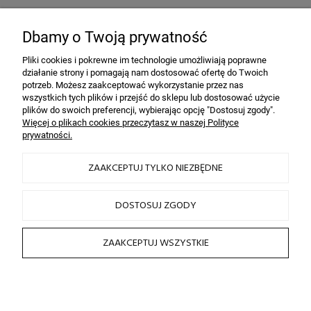
Bezpieczeństwo
dzięki szyfrowaniu SSL
Dbamy o Twoją prywatność
Pliki cookies i pokrewne im technologie umożliwiają poprawne
działanie strony i pomagają nam dostosować ofertę do Twoich
INFORMACJE
potrzeb. Możesz zaakceptować wykorzystanie przez nas
wszystkich tych plików i przejść do sklepu lub dostosować użycie
plików do swoich preferencji, wybierając opcję "Dostosuj zgody".
OBSŁUGA KLIENTA
Więcej o plikach cookies przeczytasz w naszej Polityce
prywatności.
HAIRLOOK
ZAAKCEPTUJ TYLKO NIEZBĘDNE
SOCIAL MEDIA
DOSTOSUJ ZGODY
ZAAKCEPTUJ WSZYSTKIE
2026 © by sklep fryzjerski HAIRLOOK
Sklep internetowy Shoper.pl
POKAŻ PEŁNĄ WERSJĘ STRONY