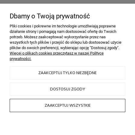
Bezpieczeństwo
dzięki szyfrowaniu SSL
Dbamy o Twoją prywatność
Pliki cookies i pokrewne im technologie umożliwiają poprawne
działanie strony i pomagają nam dostosować ofertę do Twoich
INFORMACJE
potrzeb. Możesz zaakceptować wykorzystanie przez nas
wszystkich tych plików i przejść do sklepu lub dostosować użycie
plików do swoich preferencji, wybierając opcję "Dostosuj zgody".
OBSŁUGA KLIENTA
Więcej o plikach cookies przeczytasz w naszej Polityce
prywatności.
HAIRLOOK
ZAAKCEPTUJ TYLKO NIEZBĘDNE
SOCIAL MEDIA
DOSTOSUJ ZGODY
ZAAKCEPTUJ WSZYSTKIE
2026 © by sklep fryzjerski HAIRLOOK
Sklep internetowy Shoper.pl
POKAŻ PEŁNĄ WERSJĘ STRONY