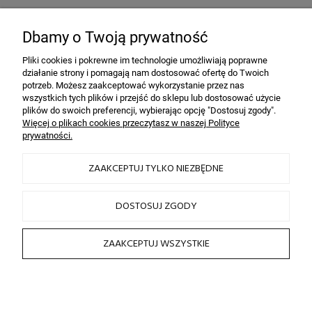
Bezpieczeństwo
dzięki szyfrowaniu SSL
Dbamy o Twoją prywatność
Pliki cookies i pokrewne im technologie umożliwiają poprawne
działanie strony i pomagają nam dostosować ofertę do Twoich
INFORMACJE
potrzeb. Możesz zaakceptować wykorzystanie przez nas
wszystkich tych plików i przejść do sklepu lub dostosować użycie
plików do swoich preferencji, wybierając opcję "Dostosuj zgody".
OBSŁUGA KLIENTA
Więcej o plikach cookies przeczytasz w naszej Polityce
prywatności.
HAIRLOOK
ZAAKCEPTUJ TYLKO NIEZBĘDNE
SOCIAL MEDIA
DOSTOSUJ ZGODY
ZAAKCEPTUJ WSZYSTKIE
2026 © by sklep fryzjerski HAIRLOOK
Sklep internetowy Shoper.pl
POKAŻ PEŁNĄ WERSJĘ STRONY