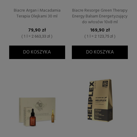
Biacre Argan i Macadamia
Biacre Resorge Green Therapy
Terapia Olejkami 30 ml
Energy Balsam Energetyzujący
do włosów 10x8 ml
79,90 zł
169,90 zł
( 1 l = 2 663,33 zł )
( 1 l = 2 123,75 zł )
DO KOSZYKA
DO KOSZYKA