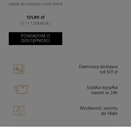
olejek do włosów i ciała 100ml
121,80 zł
( 1 l = 1 218,00 zł )
POWIADOM O
DOSTĘPNOŚCI
Darmowa dostawa
od 501 zł
Szybka wysyłka
nawet w 24h
Możliwość zwrotu
do 14dni
Bezpieczeństwo