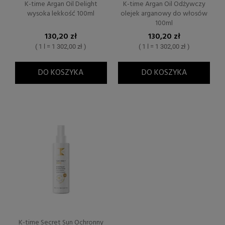
K-time Argan Oil Delight
K-time Argan Oil Odżywczy
wysoka lekkość 100ml
olejek arganowy do włosów
100ml
130,20 zł
130,20 zł
( 1 l = 1 302,00 zł )
( 1 l = 1 302,00 zł )
DO KOSZYKA
DO KOSZYKA
K-time Secret Sun Ochronny