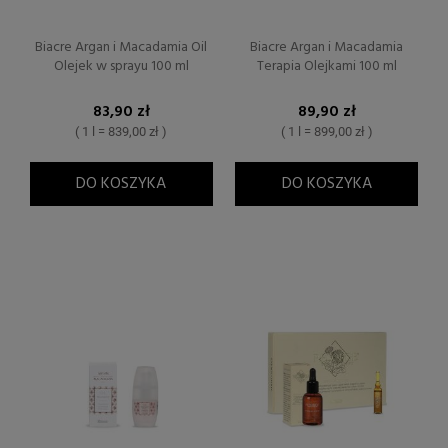
Biacre Argan i Macadamia Oil
Biacre Argan i Macadamia
Olejek w sprayu 100 ml
Terapia Olejkami 100 ml
83,90 zł
89,90 zł
( 1 l = 839,00 zł )
( 1 l = 899,00 zł )
DO KOSZYKA
DO KOSZYKA