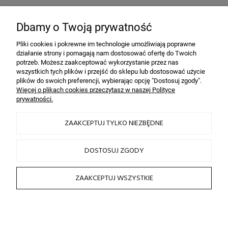
Bezpieczeństwo
dzięki szyfrowaniu SSL
Dbamy o Twoją prywatność
Pliki cookies i pokrewne im technologie umożliwiają poprawne
działanie strony i pomagają nam dostosować ofertę do Twoich
INFORMACJE
potrzeb. Możesz zaakceptować wykorzystanie przez nas
wszystkich tych plików i przejść do sklepu lub dostosować użycie
plików do swoich preferencji, wybierając opcję "Dostosuj zgody".
OBSŁUGA KLIENTA
Więcej o plikach cookies przeczytasz w naszej Polityce
prywatności.
HAIRLOOK
ZAAKCEPTUJ TYLKO NIEZBĘDNE
SOCIAL MEDIA
DOSTOSUJ ZGODY
ZAAKCEPTUJ WSZYSTKIE
2026 © by sklep fryzjerski HAIRLOOK
Sklep internetowy Shoper.pl
POKAŻ PEŁNĄ WERSJĘ STRONY