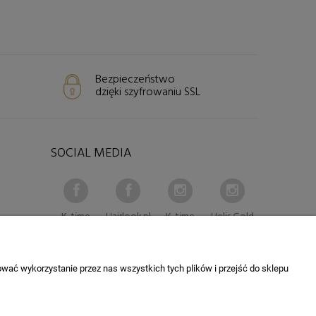
Bezpieczeństwo
dzięki szyfrowaniu SSL
SOCIAL MEDIA
K-time
Hairlook.pl
K-time
Helis Gold
wać wykorzystanie przez nas wszystkich tych plików i przejść do sklepu