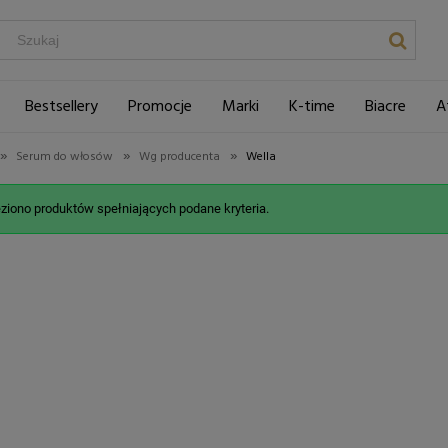
Bestsellery
Promocje
Marki
K-time
Biacre
A
»
»
»
Serum do włosów
Wg producenta
Wella
eziono produktów spełniających podane kryteria.