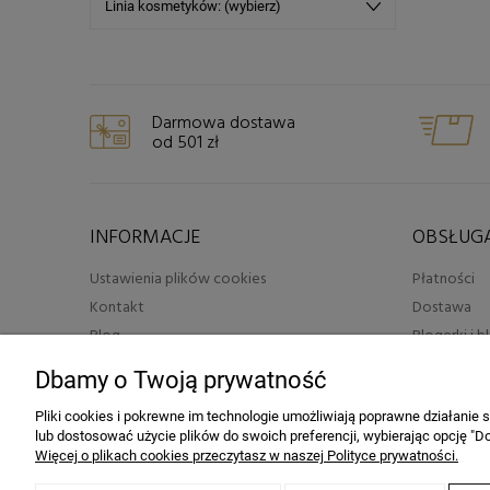
Linia kosmetyków: (wybierz)
Darmowa dostawa
od 501 zł
INFORMACJE
OBSŁUGA
Ustawienia plików cookies
Płatności
Kontakt
Dostawa
Blog
Blogerki i 
Regulamin
Salony fryzj
Dbamy o Twoją prywatność
Polityka prywatności
RODO
Pliki cookies i pokrewne im technologie umożliwiają poprawne działanie
lub dostosować użycie plików do swoich preferencji, wybierając opcję "Do
Więcej o plikach cookies przeczytasz w naszej Polityce prywatności.
2026 © by sklep fryzjerski HAIRLOOK