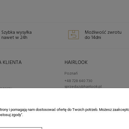
Szybka wysyłka
Możliwość zwrotu
nawet w 24h
do 14dni
 KLIENTA
HAIRLOOK
Poznań
+48 728 640 730
sprzedaz@hairlook.pl
blogerzy
erskie
 strony i pomagają nam dostosować ofertę do Twoich potrzeb. Możesz zaakcepto
stosuj zgody".