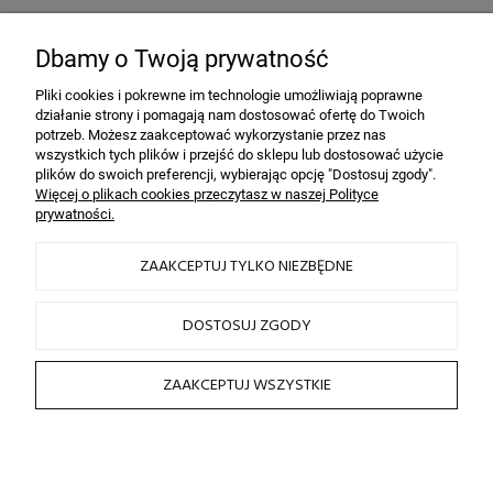
Bezpieczeństwo
dzięki szyfrowaniu SSL
Dbamy o Twoją prywatność
Pliki cookies i pokrewne im technologie umożliwiają poprawne
działanie strony i pomagają nam dostosować ofertę do Twoich
INFORMACJE
potrzeb. Możesz zaakceptować wykorzystanie przez nas
wszystkich tych plików i przejść do sklepu lub dostosować użycie
plików do swoich preferencji, wybierając opcję "Dostosuj zgody".
OBSŁUGA KLIENTA
Więcej o plikach cookies przeczytasz w naszej Polityce
prywatności.
HAIRLOOK
ZAAKCEPTUJ TYLKO NIEZBĘDNE
SOCIAL MEDIA
DOSTOSUJ ZGODY
ZAAKCEPTUJ WSZYSTKIE
2026 © by sklep fryzjerski HAIRLOOK
Sklep internetowy Shoper.pl
POKAŻ PEŁNĄ WERSJĘ STRONY