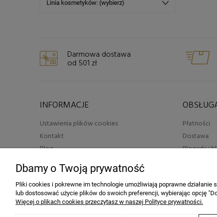
Linia kosmetyków: (wybierz)
Darmowa dostawa
od 501 zł
INFORMACJE
OBSŁUGA
Ustawienia plików cookies
Płatności
Kontakt
Dostawa
Blog
Blogerki i 
Regulamin
Salony fryzj
Dbamy o Twoją prywatność
Polityka prywatności
RODO
Pliki cookies i pokrewne im technologie umożliwiają poprawne działanie
lub dostosować użycie plików do swoich preferencji, wybierając opcję "Do
Więcej o plikach cookies przeczytasz w naszej Polityce prywatności.
2026 © by sklep fryzjerski HAIRLOOK