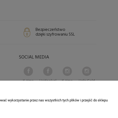
Bezpieczeństwo
dzięki szyfrowaniu SSL
SOCIAL MEDIA
K-time
Hairlook.pl
K-time
Helis Gold
wać wykorzystanie przez nas wszystkich tych plików i przejść do sklepu