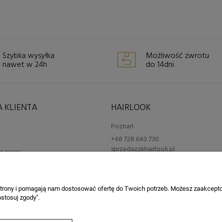
Szybka wysyłka
Możliwość zwrotu
nawet w 24h
do 14dni
 KLIENTA
HAIRLOOK
Poznań
+48 728 640 730
sprzedaz@hairlook.pl
blogerzy
erskie
 strony i pomagają nam dostosować ofertę do Twoich potrzeb. Możesz zaakcepto
stosuj zgody".