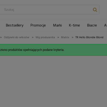
Bestsellery
Promocje
Marki
K-time
Biacre
A
»
»
»
»
Odżywki do włosów
Wg producenta
Matrix
TR Hello Blondie Blond
eziono produktów spełniających podane kryteria.