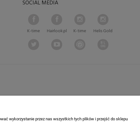
SOCIAL MEDIA
K-time
Hairlook.pl
K-time
Helis Gold
wać wykorzystanie przez nas wszystkich tych plików i przejść do sklepu