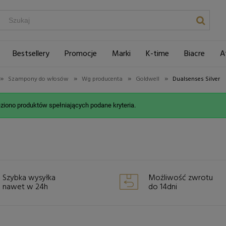
Bestsellery
Promocje
Marki
K-time
Biacre
A
»
»
»
»
Szampony do włosów
Wg producenta
Goldwell
Dualsenses Silver
eziono produktów spełniających podane kryteria.
Szybka wysyłka
Możliwość zwrotu
nawet w 24h
do 14dni