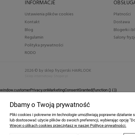
INFORMACJE
OBSŁUGA
Ustawienia plików cookies
Płatności
Kontakt
Dostawa
Blog
Blogerki i 
Regulamin
Salony fryzj
Polityka prywatności
RODO
2026 © by sklep fryzjerski HAIRLOOK
Sklep internetowy Shoper.pl
window.customerPrivacy.onMarketingConsentGranted(function () {
})
Dbamy o Twoją prywatność
Pliki cookies i pokrewne im technologie umożliwiają poprawne działanie
lub dostosować użycie plików do swoich preferencji, wybierając opcję "Do
Więcej o plikach cookies przeczytasz w naszej Polityce prywatności.