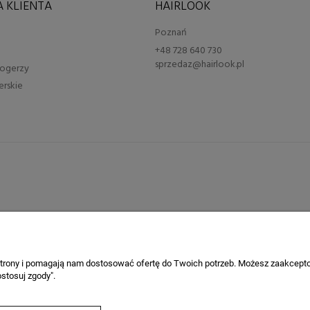
 KLIENTA
HAIRLOOK
Poznań
+48 728 640 730
sprzedaz@hairlook.pl
blogerzy
erskie
 strony i pomagają nam dostosować ofertę do Twoich potrzeb. Możesz zaakcepto
stosuj zgody".