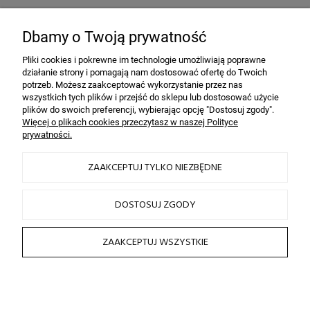
Bezpieczeństwo
dzięki szyfrowaniu SSL
Dbamy o Twoją prywatność
Pliki cookies i pokrewne im technologie umożliwiają poprawne
działanie strony i pomagają nam dostosować ofertę do Twoich
INFORMACJE
potrzeb. Możesz zaakceptować wykorzystanie przez nas
wszystkich tych plików i przejść do sklepu lub dostosować użycie
plików do swoich preferencji, wybierając opcję "Dostosuj zgody".
OBSŁUGA KLIENTA
Więcej o plikach cookies przeczytasz w naszej Polityce
prywatności.
HAIRLOOK
ZAAKCEPTUJ TYLKO NIEZBĘDNE
SOCIAL MEDIA
DOSTOSUJ ZGODY
ZAAKCEPTUJ WSZYSTKIE
2026 © by sklep fryzjerski HAIRLOOK
Sklep internetowy Shoper.pl
POKAŻ PEŁNĄ WERSJĘ STRONY